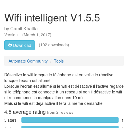
Wifi intelligent V1.5.5
by
Camil Khalifa
Version
1
(
March 1, 2017
)
(102 downloads)
Download
Automate Community
Tools
Désactive le wifi lorsque le téléphone est en veille le réactive
lorsque l'écran est allumé
Lorsque l'ecran est allumé si le wifi est désactivé il l'active regarde
si le téléphone est connecté à un réseau si non il désactive le wifi
et recommence la manipulation dans 10 min
Mais si le wifi est déjà activé il fera la même demarche
4.5
average rating
from
2
reviews
5 stars
1