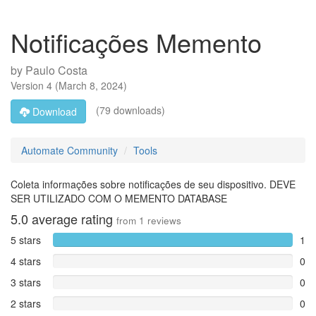
Notificações Memento
by
Paulo Costa
Version
4
(
March 8, 2024
)
(79 downloads)
Download
Automate Community
Tools
Coleta informações sobre notificações de seu dispositivo. DEVE
SER UTILIZADO COM O MEMENTO DATABASE
5.0
average rating
from
1
reviews
5 stars
1
4 stars
0
3 stars
0
2 stars
0