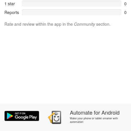
1 star
0
Reports
0
Rate and review within the app in the
Community
section.
Automate
for
Android
Make your phone or tablet smarter with
automation