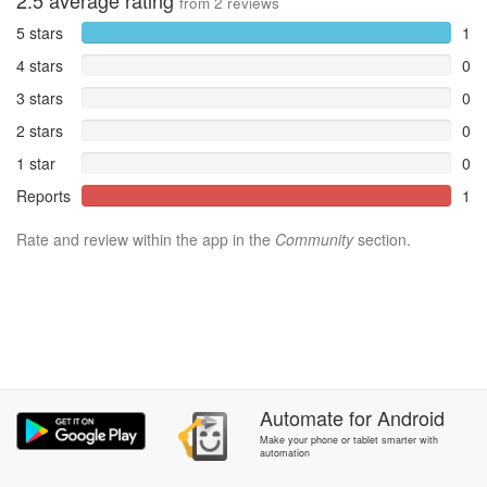
2.5
average rating
from
2
reviews
5 stars
1
4 stars
0
3 stars
0
2 stars
0
1 star
0
Reports
1
Rate and review within the app in the
Community
section.
Automate
for
Android
Make your phone or tablet smarter with
automation