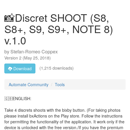
📸Discret SHOOT (S8,
S8+, S9, S9+, NOTE 8)
v.1.0
by
Stefan-Romeo Coppex
Version
2
(
May 25, 2018
)
(1,215 downloads)
Download
Automate Community
Tools
🇬🇧ENGLISH:
Take 4 discrets shoots with the bixby button. (For taking photos
please install bxActions on the Play store. Follow the instructions
for permitting the functionality of the application. It work only if the
device is unlocked with the free version./If you have the premium