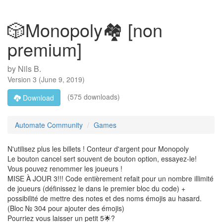
🎲Monopoly🏘️ [non
premium]
by
Nils B.
Version
3
(
June 9, 2019
)
(575 downloads)
Download
Automate Community
Games
N'utilisez plus les billets ! Conteur d'argent pour Monopoly
Le bouton cancel sert souvent de bouton option, essayez-le!
Vous pouvez renommer les joueurs !
MISE À JOUR 3!!! Code entièrement refait pour un nombre illimité
de joueurs (définissez le dans le premier bloc du code) +
possibilité de mettre des notes et des noms émojis au hasard.
(Bloc № 304 pour ajouter des émojis)
Pourriez vous laisser un petit 5🌟?