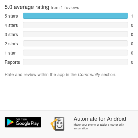
5.0
average rating
from
1
reviews
5 stars
1
4 stars
0
3 stars
0
2 stars
0
1 star
0
Reports
0
Rate and review within the app in the
Community
section.
Automate
for
Android
Make your phone or tablet smarter with
automation