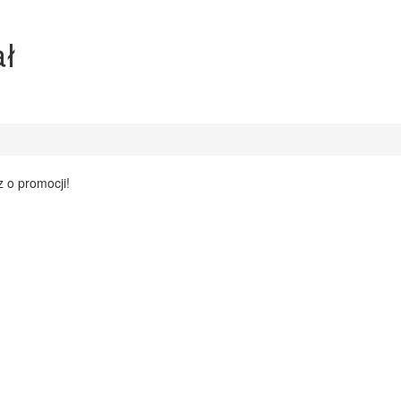
ał
z o promocji!