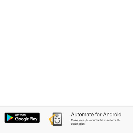
Automate
for
Android
Make your phone or tablet smarter with
automation