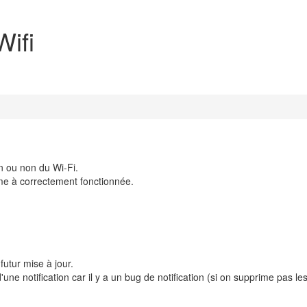
Wifi
on ou non du Wi-Fi.
ème à correctement fonctionnée.
utur mise à jour.
'une notification car il y a un bug de notification (si on supprime pas le