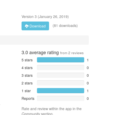
Version
3
(
January 26, 2019
)
(81 downloads)
Download
3.0
average rating
from
2
reviews
5 stars
1
4 stars
0
3 stars
0
2 stars
0
1 star
1
Reports
0
s
Rate and review within the app in the
Community
section.