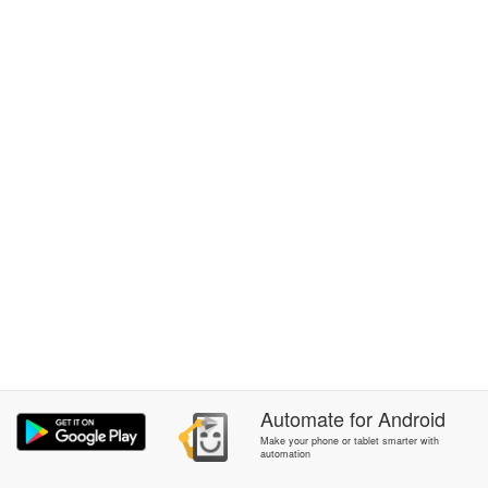
Automate
for
Android
Make your phone or tablet smarter with
automation