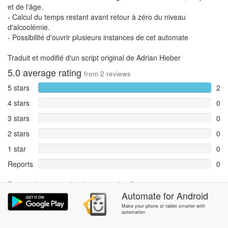
et de l'âge.
- Calcul du temps restant avant retour à zéro du niveau
d'alcoolémie.
- Possibilité d'ouvrir plusieurs instances de cet automate
Traduit et modifié d'un script original de Adrian Hieber
5.0
average rating
from
2
reviews
5 stars
2
4 stars
0
3 stars
0
2 stars
0
1 star
0
Reports
0
Rate and review within the app in the
Community
section.
Automate
for
Android
Make your phone or tablet smarter with
automation