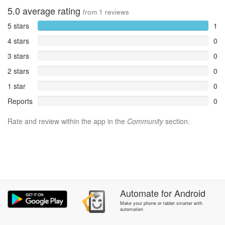
5.0
average rating
from
1
reviews
5 stars
1
4 stars
0
3 stars
0
2 stars
0
1 star
0
Reports
0
Rate and review within the app in the
Community
section.
Automate
for
Android
Make your phone or tablet smarter with
automation