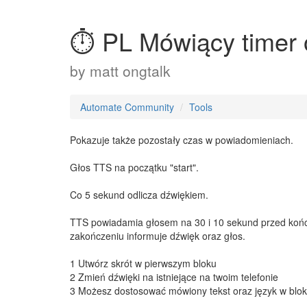
⏱ PL Mówiący timer o
by
matt ongtalk
Automate Community
Tools
Pokazuje także pozostały czas w powiadomieniach.
Głos TTS na początku "start".
Co 5 sekund odlicza dźwiękiem.
TTS powiadamia głosem na 30 i 10 sekund przed końce
zakończeniu informuje dźwięk oraz głos.
1 Utwórz skrót w pierwszym bloku
2 Zmień dźwięki na istniejące na twoim telefonie
3 Możesz dostosować mówiony tekst oraz język w blo