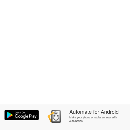
Automate
for
Android
Make your phone or tablet smarter with
automation