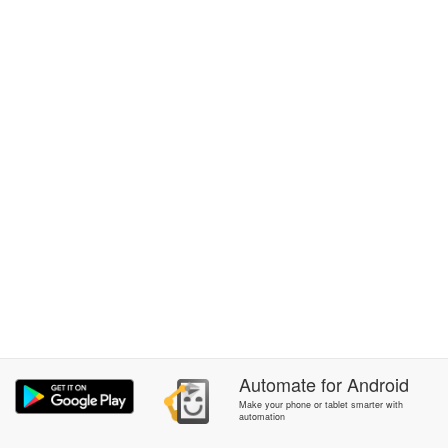
Automate
for
Android
Make your phone or tablet smarter with
automation