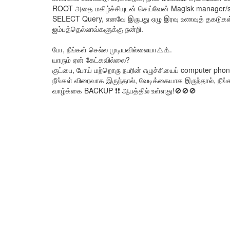
ROOT அதை மகிழ்ச்சியுடன் செய்வேன் Magisk manager/su
SELECT Query, எனவே இருபது ஏழு இரவு உணவுத் தகடுகள்,
ஐம்பத்தெல்லாவ்களுக்கு நன்றி.
போ, நீங்கள் செல்ல முடியவில்லையா⚠️⚠️.
யாரும் ஏன் கேட்கவில்லை?
குட்பை, போய் மற்றொரு நபரின் எழுச்சியைப் computer phone
நீங்கள் விரைவாக இருந்தால், வேடிக்கையாக இருந்தால், நீங
வாழ்க்கை BACKUP ❗❗ ஆபத்தில் உள்ளது!🚫🚫🚫