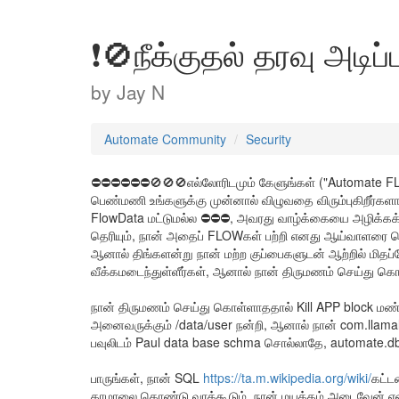
❗🚫நீக்குதல் தரவு அடிப
by
Jay N
Automate Community
Security
⛔⛔⛔⛔⛔⛔🚫🚫🚫எல்லோரிடமும் கேளுங்கள் ("Automate FLOW"
பெண்மணி உங்களுக்கு முன்னால் விழுவதை விரும்புகிறீர்கள
FlowData மட்டுமல்ல ⛔⛔⛔, அவரது வாழ்க்கையை அழிக்கக்க
தெரியும், நான் அதைப் FLOWகள் பற்றி எனது ஆய்வாளரை த
ஆனால் திங்களன்று நான் மற்ற குப்பைகளுடன் ஆற்றில் மிதப
வீக்கமடைந்துள்ளீர்கள், ஆனால் நான் திருமணம் செய்து கொ
நான் திருமணம் செய்து கொள்ளாததால் Kill APP block மண்
அனைவருக்கும் /data/user நன்றி, ஆனால் நான் com.llam
பவுலிடம் Paul data base schma சொல்லாதே, automate.
பாருங்கள், நான் SQL
https://ta.m.wikipedia.org/wiki/
கட்ட
காமாலை கொண்டு வரக்கூடும், நான் மயக்கம் அடைவேன் என்ற