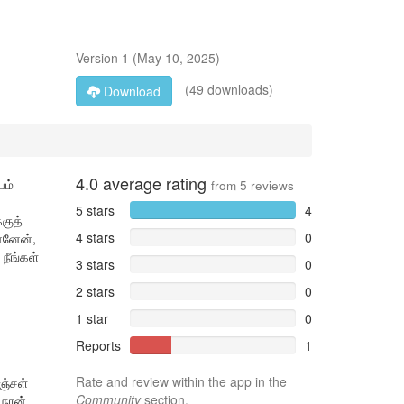
Version
1
(
May 10, 2025
)
(49 downloads)
Download
4.0
average rating
யம்
from
5
reviews
5 stars
4
குத்
4 stars
0
்னேன்,
நீங்கள்
3 stars
0
2 stars
0
1 star
0
Reports
1
Rate and review within the app in the
ஞ்சள்
Community
section.
 நான்