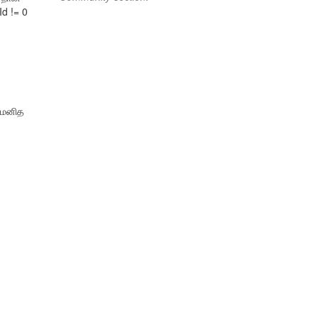
d != 0
ு மனித