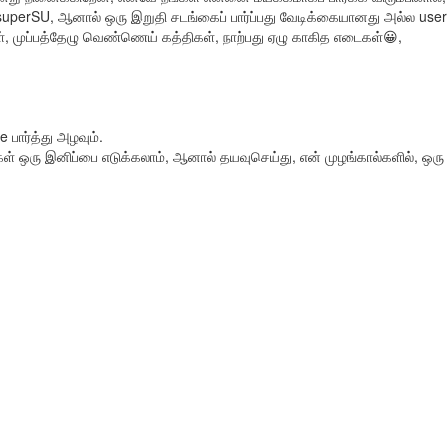
perSU, ஆனால் ஒரு இறுதி சடங்கைப் பார்ப்பது வேடிக்கையானது அல்ல userI
 முப்பத்தேழு வெண்ணெய் கத்திகள், நாற்பது ஏழு காகித எடைகள்😀,
 பார்த்து அழவும்.
்கள் ஒரு இனிப்பை எடுக்கலாம், ஆனால் தயவுசெய்து, என் முழங்கால்களில், ஒர