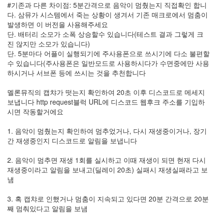
#기존과 다른 차이점: 5분간격으로 음악이 멈췄는지 직접확인 합니
다. 삼뮤가 시스템에서 죽는 상황이 생겨서 기존 매크로에서 멈춤이
발생하면 이 버전을 사용해주세요
단. 배터리 소모가 소폭 상승할수 있습니다(테스트 결과 그렇게 크
진 않지만 소모가 있습니다)
단. 5분마다 어플이 실행되기에 주사용폰으로 쓰시기에 다소 불편할
수 있습니다(주사용폰은 일반모드로 사용하시다가 수면중에만 사용
하시거나 서브폰 등에 쓰시는 것을 추천합니다
멜론뮤직의 캡챠가 떳는지 확인하여 20초 이후 디스코드로 메세지
보냅니다 http request블럭 URL에 디스코드 웹후크 주소를 기입하
시면 작동할거에요
1. 음악이 멈췄는지 확인하여 멈추었거나, 다시 재생중이거나, 장기
간 재생중인지 디스코드로 알림을 보냅니다
2. 음악이 멈추면 재생 1회를 실시하고 이때 재생이 되면 현재 다시
재생중이라고 알림을 보내고(딜레이 20초) 실패시 재생실패라고 보
냄
3. 혹 캡챠로 인했거나 멈춤이 지속되고 있다면 20분 간격으로 20분
째 멈춰있다고 알림을 보냄