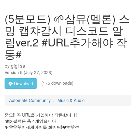
(5분모드) 🌱삼뮤(멜론) 스
밍 캡챠감시 디스코드 알
림ver.2 #URL추가해야 작
동#
by
gigi sa
Version
5
(
July 27, 2026
)
(175 downloads)
Download
Automate Community
Music & Audio
중요!! 꼭 URL을 기입해야 작동합니다!
http 블럭은 총 4개있습니다
🌱💜💛💙이세계아이돌 화이팅!❤️🩵💚🌱