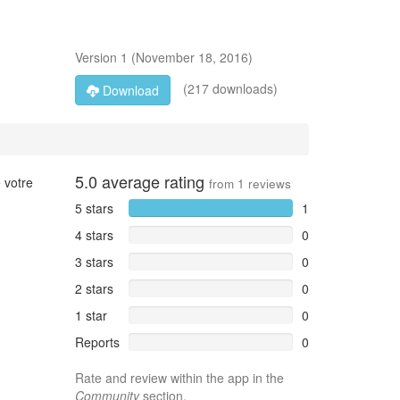
Version
1
(
November 18, 2016
)
(217 downloads)
Download
5.0
average rating
 votre
from
1
reviews
5 stars
1
4 stars
0
3 stars
0
2 stars
0
1 star
0
Reports
0
Rate and review within the app in the
Community
section.