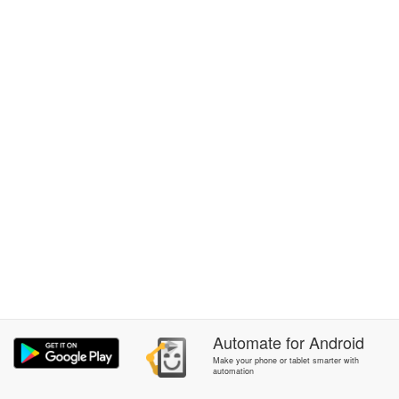
Automate
for
Android
Make your phone or tablet smarter with
automation