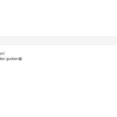
en!
oden gucken😁