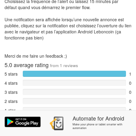
Choisissez la fréquence de l’alert ou laissez 15 minutes par
défaut quand vous démarrez le premier flow.
Une notification sera affichée lorsqu’une nouvelle annonce est
publiée, cliquez sur la notification est choisissez l’ouverture du lien
avec le navigateur et pas l’application Android Leboncoin (ça
fonctionne pas bien)
Merci de me faire un feedback ;)
5.0
average rating
from
1
reviews
5 stars
1
4 stars
0
3 stars
0
2 stars
0
1 star
0
Automate
for
Android
Reports
0
Make your phone or tablet smarter with
automation
Rate and review within the app in the
Community
section.