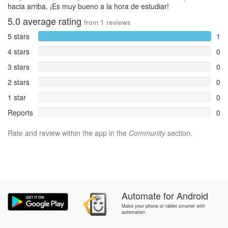
hacia arriba. ¡Es muy bueno a la hora de estudiar!
5.0
average rating
from
1
reviews
5 stars
1
4 stars
0
3 stars
0
2 stars
0
1 star
0
Reports
0
Rate and review within the app in the
Community
section.
Automate
for
Android
Make your phone or tablet smarter with
automation