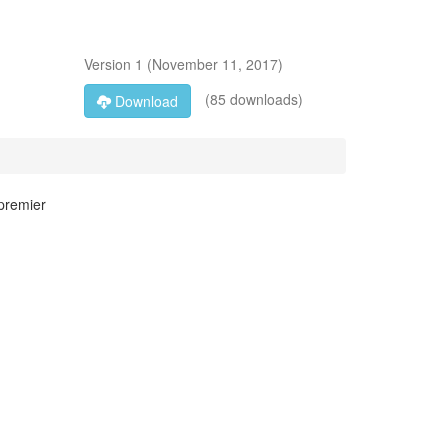
Version
1
(
November 11, 2017
)
(85 downloads)
Download
 premier