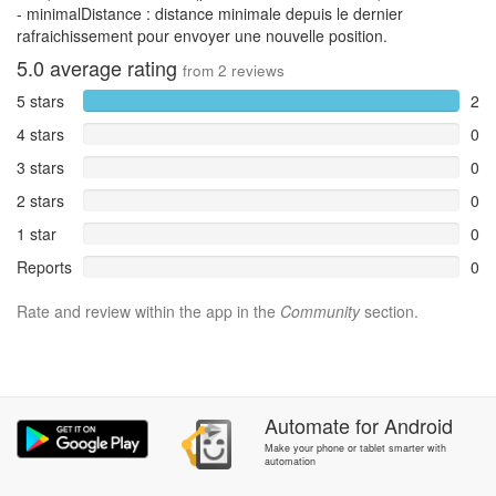
- minimalDistance : distance minimale depuis le dernier
rafraichissement pour envoyer une nouvelle position.
5.0
average rating
from
2
reviews
5 stars
2
4 stars
0
3 stars
0
2 stars
0
1 star
0
Reports
0
Rate and review within the app in the
Community
section.
Automate
for
Android
Make your phone or tablet smarter with
automation