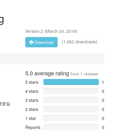
g
Version
2
(
March 24, 2018
)
(1,662 downloads)
Download
5.0
average rating
from
1
reviews
5 stars
1
4 stars
0
3 stars
0
실행중일
2 stars
0
1 star
0
Reports
0