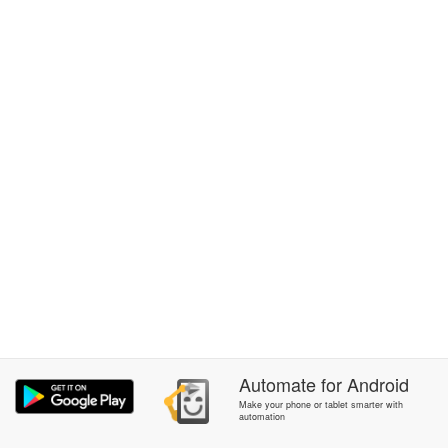
Automate
for
Android
Make your phone or tablet smarter with
automation