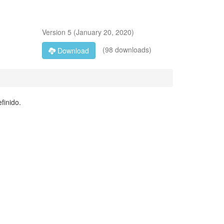
Version
5
(
January 20, 2020
)
(98 downloads)
Download
finido.