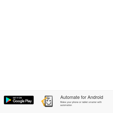
Automate
for
Android
Make your phone or tablet smarter with
automation