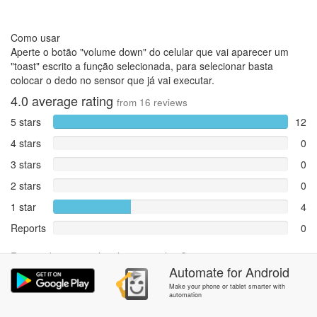
Como usar
Aperte o botão "volume down" do celular que vai aparecer um
"toast" escrito a função selecionada, para selecionar basta
colocar o dedo no sensor que já vai executar.
4.0
average rating
from
16
reviews
5 stars
12
4 stars
0
3 stars
0
2 stars
0
1 star
4
Reports
0
Rate and review within the app in the
Community
section.
Automate
for
Android
Make your phone or tablet smarter with
automation