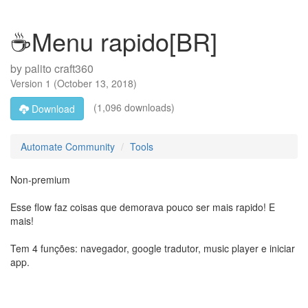
☕Menu rapido[BR]
by
palito craft360
Version
1
(
October 13, 2018
)
(1,096 downloads)
Download
Automate Community
Tools
Non-premium
Esse flow faz coisas que demorava pouco ser mais rapido! E
mais!
Tem 4 funções: navegador, google tradutor, music player e iniciar
app.