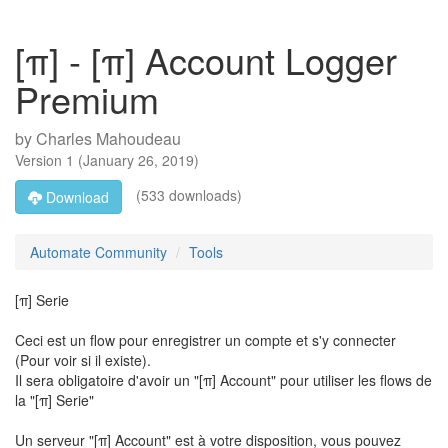
[π] - [π] Account Logger
Premium
by
Charles Mahoudeau
Version
1
(
January 26, 2019
)
(533 downloads)
Download
Automate Community
Tools
[π] Serie
Ceci est un flow pour enregistrer un compte et s'y connecter
(Pour voir si il existe).
Il sera obligatoire d'avoir un "[π] Account" pour utiliser les flows de
la "[π] Serie"
Un serveur "[π] Account" est à votre disposition, vous pouvez