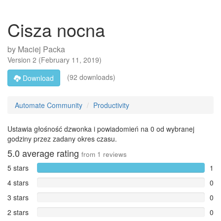
Cisza nocna
by
Maciej Packa
Version
2
(
February 11, 2019
)
(92 downloads)
Download
Automate Community
Productivity
Ustawia głośność dzwonka i powiadomień na 0 od wybranej
godziny przez zadany okres czasu.
5.0
average rating
from
1
reviews
5 stars
1
4 stars
0
3 stars
0
2 stars
0