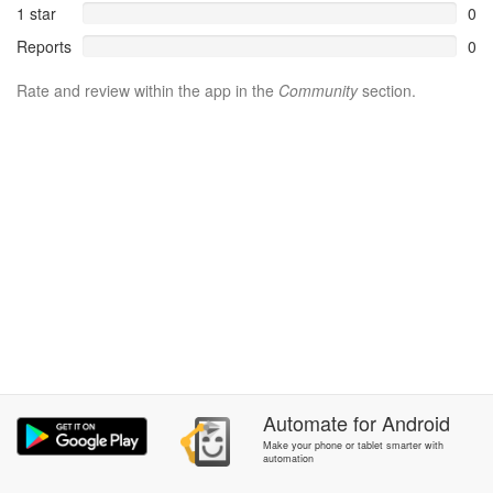
1 star
0
Reports
0
Rate and review within the app in the
Community
section.
Automate
for
Android
Make your phone or tablet smarter with
automation