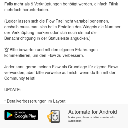
Falls mehr als 5 Verknüpfungen benötigt werden, einfach Filink
mehrfach herunterladen.
(Leider lassen sich die Flow Titel nicht variabel benennen,
deshalb muss man sich beim Erstellen des Widgets die Nummer
der Verknüpfung merken oder sich noch einmal die
Benachrichtigung in der Statusleiste angucken.)
🏆 Bitte bewerten und mit den eigenen Erfahrungen
kommentieren, um den Flow zu verbessern.
Jeder kann gerne meinen Flow als Grundlage für eigene Flows
verwenden, aber bitte verweise auf mich, wenn du ihn mit der
Community teilst!
UPDATE:
* Detailverbesserungen im Layout
Automate
for
Android
#Dateien #Deteien #Datei #datei #Ordner #ordner #Homescreen
#homescreen #Home-Bildschirm #Verknüpfung #verknüpfung
Make your phone or tablet smarter with
automation
#shortcut #file #Link #link