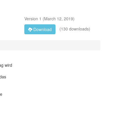
Version
1
(
March 12, 2019
)
(130 downloads)
Download
ag wird
 das
ne