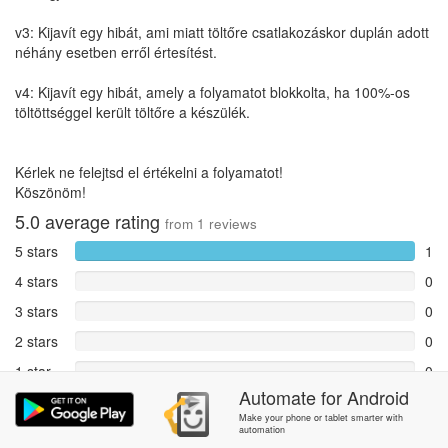
v3: Kijavít egy hibát, ami miatt töltőre csatlakozáskor duplán adott
néhány esetben erről értesítést.
v4: Kijavít egy hibát, amely a folyamatot blokkolta, ha 100%-os
töltöttséggel került töltőre a készülék.
Kérlek ne felejtsd el értékelni a folyamatot!
Köszönöm!
5.0
average rating
from
1
reviews
5 stars
1
4 stars
0
3 stars
0
2 stars
0
1 star
0
Automate
for
Android
Reports
0
Make your phone or tablet smarter with
automation
Rate and review within the app in the
Community
section.