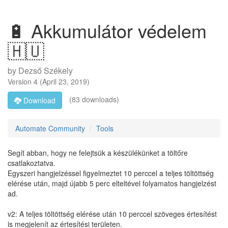
🔋 Akkumulátor védelem
🇭🇺
by
Dezső Székely
Version
4
(
April 23, 2019
)
(83 downloads)
Download
Automate Community
Tools
Segít abban, hogy ne felejtsük a készülékünket a töltőre
csatlakoztatva.
Egyszeri hangjelzéssel figyelmeztet 10 perccel a teljes töltöttség
elérése után, majd újabb 5 perc elteltével folyamatos hangjelzést
ad.
v2: A teljes töltöttség elérése után 10 perccel szöveges értesítést
is megjelenít az értesítési területen.