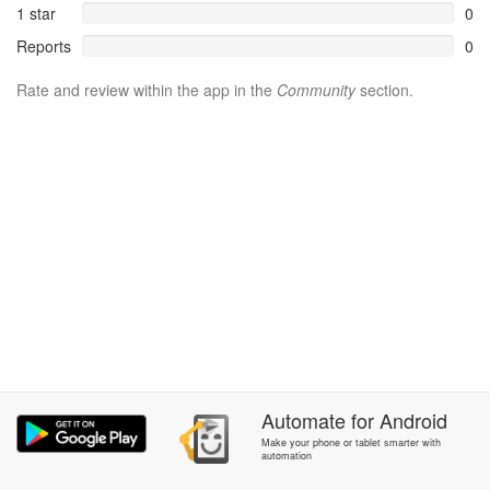
1 star
0
Reports
0
Rate and review within the app in the
Community
section.
Automate
for
Android
Make your phone or tablet smarter with
automation