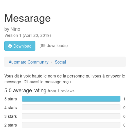
Mesarage
by
Nino
Version
1
(
April 20, 2019
)
(89 downloads)
Download
Automate Community
Social
Vous dit à voix haute le nom de la personne qui vous à envoyer le
message. Dit aussi le message reçu.
5.0
average rating
from
1
reviews
5 stars
1
4 stars
0
3 stars
0
2 stars
0