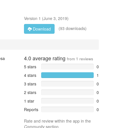
Version
1
(
June 3, 2019
)
(93 downloads)
Download
4.0
average rating
esa
from
1
reviews
5 stars
0
4 stars
1
3 stars
0
2 stars
0
1 star
0
Reports
0
Rate and review within the app in the
Community
section.