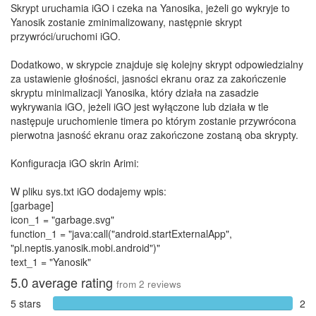
Skrypt uruchamia iGO i czeka na Yanosika, jeżeli go wykryje to
Yanosik zostanie zminimalizowany, następnie skrypt
przywróci/uruchomi iGO.
Dodatkowo, w skrypcie znajduje się kolejny skrypt odpowiedzialny
za ustawienie głośności, jasności ekranu oraz za zakończenie
skryptu minimalizacji Yanosika, który działa na zasadzie
wykrywania iGO, jeżeli iGO jest wyłączone lub działa w tle
następuje uruchomienie timera po którym zostanie przywrócona
pierwotna jasność ekranu oraz zakończone zostaną oba skrypty.
Konfiguracja iGO skrin Arimi:
W pliku sys.txt iGO dodajemy wpis:
[garbage]
icon_1 = "garbage.svg"
function_1 = "java:call("android.startExternalApp",
"pl.neptis.yanosik.mobi.android")"
text_1 = "Yanosik"
5.0
average rating
from
2
reviews
5 stars
2