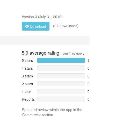
Version
3
(
July 31, 2019
)
(97 downloads)
Download
5.0
average rating
from
1
reviews
5 stars
1
4 stars
0
3 stars
0
2 stars
0
1 star
0
Reports
0
Rate and review within the app in the
Community
section.