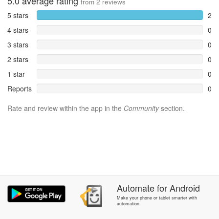
5.0
average rating
from
2
reviews
5 stars
2
4 stars
0
3 stars
0
2 stars
0
1 star
0
Reports
0
Rate and review within the app in the
Community
section.
Automate
for
Android
Make your phone or tablet smarter with
automation