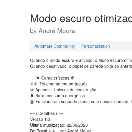
Modo escuro otimiza
by
André Moura
Automate Community
Personalization
Quando o modo escuro é ativado, o Modo escuro otimi
Quando desativado, o papel de parede volta ao anteri
== 🌟 Características 🌟 ==
🇧🇷 Totalmente em português.
🆓 Apenas 11 blocos de construção.
🔋 Baixo consumo energético.
🤖 Funciona em segundo plano, sem necessidade de i
== ℹ️ Detalhes ℹ️ ==
Versão 1.0
Última atualização: 22/06/2020
Do Brasil 🇧🇷 | por André Moura