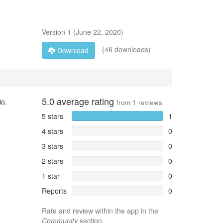
Version
1
(
June 22, 2020
)
(46 downloads)
Download
5.0
average rating
io.
from
1
reviews
5 stars
1
4 stars
0
3 stars
0
2 stars
0
1 star
0
Reports
0
Rate and review within the app in the
Community
section.