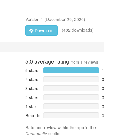
Version
1
(
December 29, 2020
)
(482 downloads)
Download
5.0
average rating
from
1
reviews
5 stars
1
4 stars
0
3 stars
0
2 stars
0
1 star
0
Reports
0
Rate and review within the app in the
Community
section.