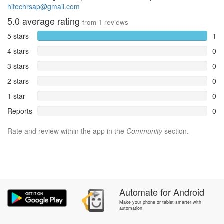
hitechrsap@gmail.com
5.0
average rating
from
1
reviews
5 stars
1
4 stars
0
3 stars
0
2 stars
0
1 star
0
Reports
0
Rate and review within the app in the
Community
section.
Automate
for
Android
Make your phone or tablet smarter with
automation