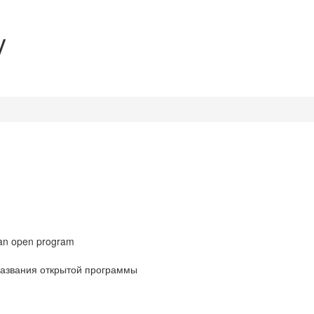
y
 an open program
названия открытой программы