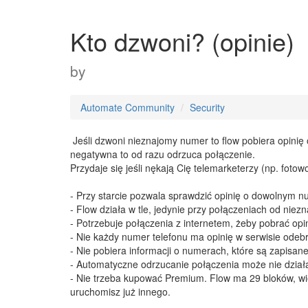
Kto dzwoni? (opinie)
by
​ ​
Automate Community
Security
​ Jeśli dzwoni nieznajomy numer to flow pobiera opinię o
negatywna to od razu odrzuca połączenie.
Przydaje się jeśli nękają Cię telemarketerzy (np. fotow
- Przy starcie pozwala sprawdzić opinię o dowolnym n
- Flow działa w tle, jedynie przy połączeniach od niez
- Potrzebuje połączenia z internetem, żeby pobrać opin
- Nie każdy numer telefonu ma opinię w serwisie odebr
- Nie pobiera informacji o numerach, które są zapisane
- Automatyczne odrzucanie połączenia może nie dział
- Nie trzeba kupować Premium. Flow ma 29 bloków, wię
uruchomisz już innego.