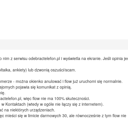
 nim z serwisu odebractelefon.pl i wyświetla na ekranie. Jeśli opinia je
oltaika, ankiety) lub dzwonią oszuści/scam.
umerze - można okienko anulować i flow już uruchomi się normalnie.
najomych pojawia się komunikat z opinią.
ię.
actelefon.pl, więc flow nie ma 100% skuteczności.
 w Kontaktach (wtedy w ogóle nie łączy się z internetem).
ać na niektórych urządzeniach.
c mieści się w limicie darmowych 30, ale równocześnie z tym flow nie