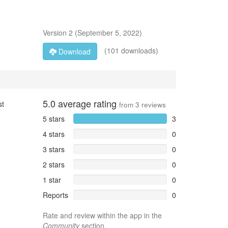
Version
2
(
September 5, 2022
)
(101 downloads)
Download
5.0
average rating
st
from
3
reviews
5 stars
3
4 stars
0
3 stars
0
2 stars
0
1 star
0
Reports
0
Rate and review within the app in the
Community
section.