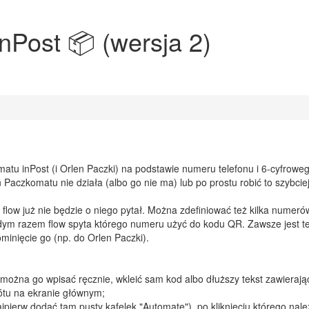
Post 📦 (wersja 2)
atu inPost (i Orlen Paczki) na podstawie numeru telefonu i 6-cyfrowe
 Paczkomatu nie działa (albo go nie ma) lub po prostu robić to szybciej
flow już nie będzie o niego pytał. Można zdefiniować też kilka numeró
każdym razem flow spyta którego numeru użyć do kodu QR. Zawsze jest t
inięcie go (np. do Orlen Paczki).
można go wpisać ręcznie, wkleić sam kod albo dłuższy tekst zawierają
rótu na ekranie głównym;
jpierw dodać tam pusty kafelek "Automate"), po kliknięciu którego nale