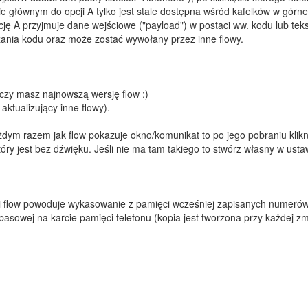
nie głównym do opcji A tylko jest stale dostępna wśród kafelków w górne
ę A przyjmuje dane wejściowe ("payload") w postaci ww. kodu lub tek
ania kodu oraz może zostać wywołany przez inne flowy.
 czy masz najnowszą wersję flow :)
ktualizujący inne flowy).
dym razem jak flow pokazuje okno/komunikat to po jego pobraniu klikni
 który jest bez dźwięku. Jeśli nie ma tam takiego to stwórz własny w ust
ji flow powoduje wykasowanie z pamięci wcześniej zapisanych numeró
pasowej na karcie pamięci telefonu (kopia jest tworzona przy każdej zm