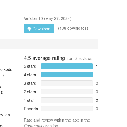
Version
10
(
May 27, 2024
)
(138 downloads)
Download
4.5
average rating
from
2
reviews
5 stars
1
go kodu
4 stars
1
 :)
3 stars
0
w
2 stars
0
eż
1 star
0
Reports
0
cy ten
Rate and review within the app in the
Community
section.
ży