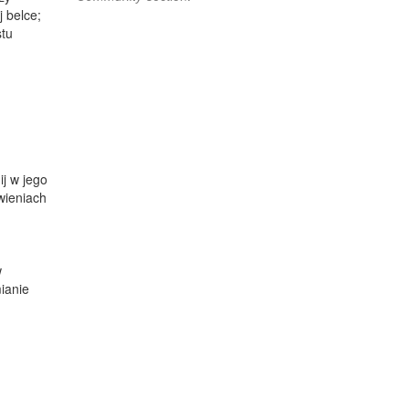
j belce;
stu
j w jego
awieniach
w
ianie