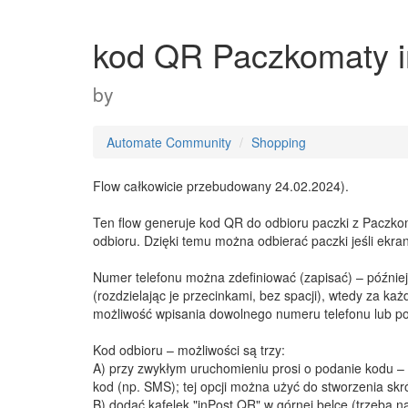
kod QR Paczkomaty in
by
​ ​
Automate Community
Shopping
Flow całkowicie przebudowany 24.02.2024).
Ten flow generuje kod QR do odbioru paczki z Paczkom
odbioru. Dzięki temu można odbierać paczki jeśli ekran
Numer telefonu można zdefiniować (zapisać) – później 
(rozdzielając je przecinkami, bez spacji), wtedy za 
możliwość wpisania dowolnego numeru telefonu lub pom
Kod odbioru – możliwości są trzy:
A) przy zwykłym uruchomieniu prosi o podanie kodu – 
kod (np. SMS); tej opcji można użyć do stworzenia sk
B) dodać kafelek "inPost QR" w górnej belce (trzeba na