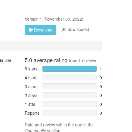
Version
1
(
November 30, 2022
)
(40 downloads)
Download
5.0
average rating
ia une
from
1
reviews
5 stars
1
4 stars
0
3 stars
0
2 stars
0
1 star
0
Reports
0
Rate and review within the app in the
Community
section.