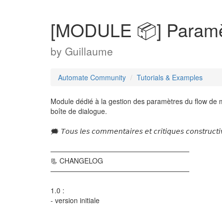
[MODULE 📦] Paramè
by
Guillaume
Automate Community
Tutorials & Examples
Module dédié à la gestion des paramètres du flow de
boîte de dialogue.
🗯️ 𝘛𝘰𝘶𝘴 𝘭𝘦𝘴 𝘤𝘰𝘮𝘮𝘦𝘯𝘵𝘢𝘪𝘳𝘦𝘴 𝘦𝘵 𝘤𝘳𝘪𝘵𝘪𝘲𝘶𝘦𝘴 𝘤𝘰𝘯𝘴𝘵𝘳𝘶𝘤𝘵𝘪
————————————————————
📃 CHANGELOG
————————————————————
1.0 :
- version initiale