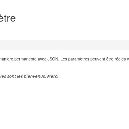
tre
 manière permanente avec JSON. Les paramètres peuvent être réglés v
𝘷𝘦𝘴 𝘴𝘰𝘯𝘵 𝘭𝘦𝘴 𝘣𝘪𝘦𝘯𝘷𝘦𝘯𝘶𝘴. 𝘔𝘦𝘳𝘤𝘪.