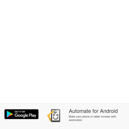
Automate
for
Android
Make your phone or tablet smarter with
automation