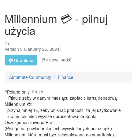
Millennium 💳 - pilnuj
użycia
by
​ ​
Version
3
(
January 25, 2024
)
(54 downloads)
Download
Automate Community
Finance
//Poland only 🇵🇱 //
Pilnuje żeby w danym miesiącu zapłacić kartą debetową
Millennium 💳:
- przynajmniej 1×, żeby uniknąć płatności za jej użytkowanie
- lub 5×, by mieć wyższe oprocentowanie Konta
Oszczędnościowego Profit.
(Polega na powiadomieniach wyświetlanych przez apkę
Millennium, która musi być zainstalowana na smartfonie).