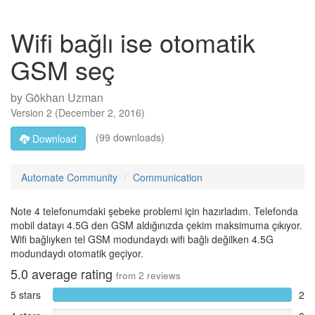
Wifi bağlı ise otomatik
GSM seç
by
Gökhan Uzman
Version
2
(
December 2, 2016
)
(99 downloads)
Download
Automate Community
Communication
Note 4 telefonumdaki şebeke problemi için hazırladım. Telefonda
mobil datayı 4.5G den GSM aldığınızda çekim maksimuma çıkıyor.
Wifi bağlıyken tel GSM modundaydı wifi bağlı değilken 4.5G
modundaydı otomatik geçiyor.
5.0
average rating
from
2
reviews
5 stars
2