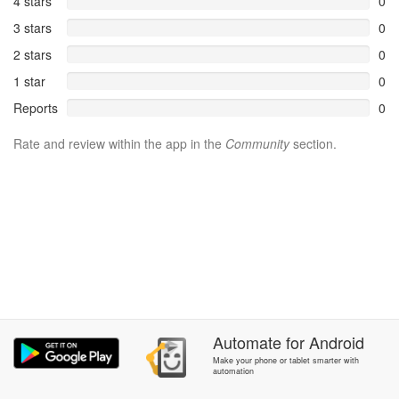
4 stars
0
3 stars
0
2 stars
0
1 star
0
Reports
0
Rate and review within the app in the
Community
section.
Automate
for
Android
Make your phone or tablet smarter with
automation